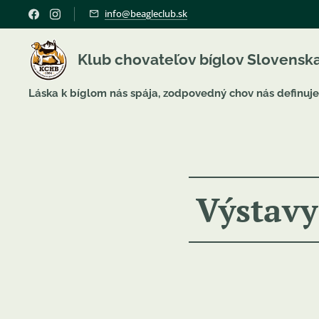
info@beagleclub.sk
Klub chovateľov bíglov Slovensk
Láska k bíglom nás spája, zodpovedný chov nás definuje
Výstavy