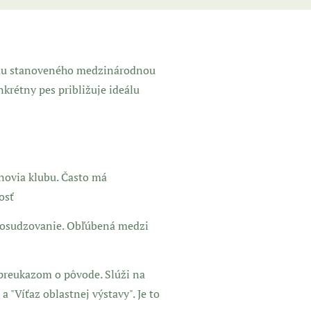
ardu stanoveného medzinárodnou
nkrétny pes približuje ideálu
novia klubu. Často má
osť
posudzovanie. Obľúbená medzi
 preukazom o pôvode. Slúži na
a "Víťaz oblastnej výstavy". Je to