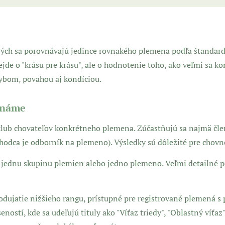
torých sa porovnávajú jedince rovnakého plemena podľa štand
de o "krásu pre krásu", ale o hodnotenie toho, ako veľmi sa ko
ybom, povahou aj kondíciou.
známe
 klub chovateľov konkrétneho plemena. Zúčastňujú sa najmä čle
hodca je odborník na plemeno). Výsledky sú dôležité pre chovn
 jednu skupinu plemien alebo jedno plemeno. Veľmi detailné 
odujatie nižšieho rangu, prístupné pre registrované plemená s
ostí, kde sa udeľujú tituly ako "Víťaz triedy", "Oblastný víťaz" 