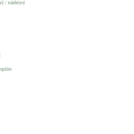
ý / nádejný
C
ampión