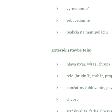
vyrovnanosť
sebavedomie
reakcia na manipuláciu
Exteriér (stavba tela)
hlava (tvar, výraz, chrup)
telo (hrudník, chrbát, pro
končatiny (uhlovanie, pe
chvost
srsť (kvalita, farba, úprava