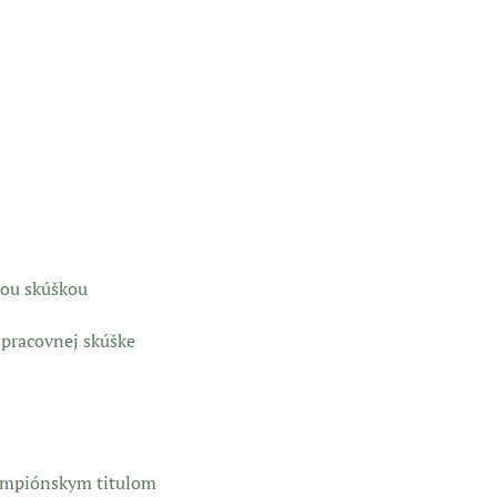
nou skúškou
o pracovnej skúške
ampiónskym titulom