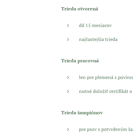
Trieda otvorená
dd 15 mesiacov
najčastejšia trieda
Trieda pracovná
len pre plemená s povin
nutné doložiť certifikát 
Trieda šampiónov
pre psov s potvrdeným š