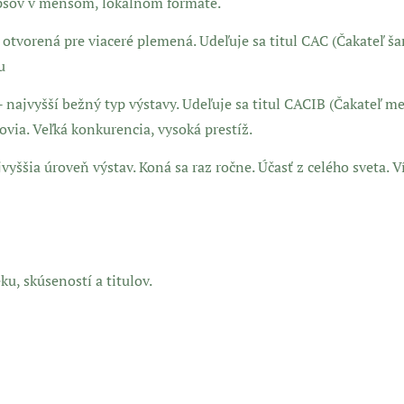
u psov v menšom, lokálnom formáte.
 otvorená pre viaceré plemená. Udeľuje sa titul CAC (Čakateľ š
u
- najvyšší bežný typ výstavy. Udeľuje sa titul CACIB (Čakateľ 
ia. Veľká konkurencia, vysoká prestíž.
jvyššia úroveň výstav. Koná sa raz ročne. Účasť z celého sveta.
ku, skúseností a titulov.