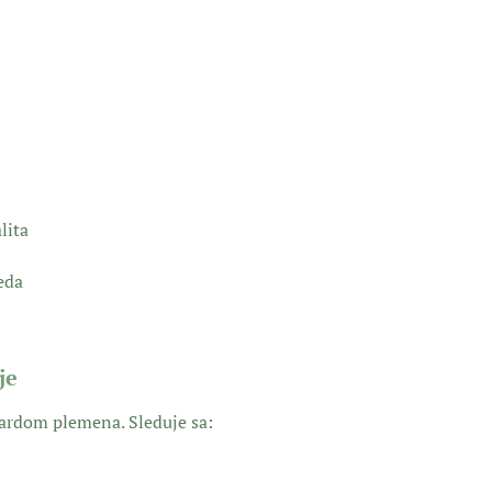
lita
eda
je
ardom plemena. Sleduje sa: