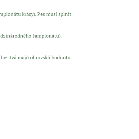
ampionátu krásy). Pes musí splniť
medzinárodného šampionátu).
 Víťazstvá majú obrovskú hodnotu