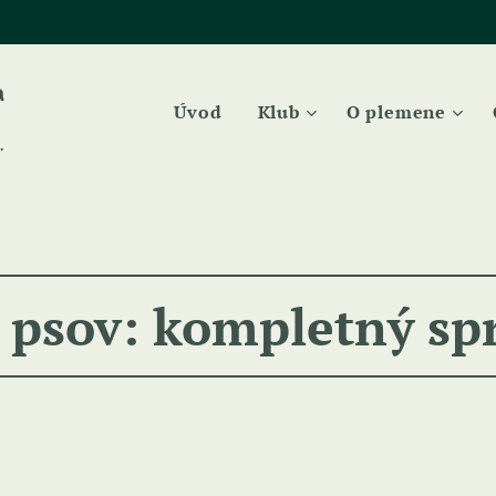
a
Úvod
Klub
O plemene
.
 psov: kompletný sp