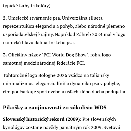
typické farby trikolóry).
2.
Umelecké stvárnenie psa. Univerzálna silueta
reprezentujúca eleganciu a pohyb, alebo národné plemeno
usporiadateľskej krajiny. Napríklad Záhreb 2024 mal v logu
ikonickú hlavu dalmatínskeho psa.
3.
Oficiálny názov "FCI World Dog Show", rok a logo
samotnej medzinárodnej federácie FCI.
Tohtoročné logo Bologne 2026 vsádza na taliansky
minimalizmus, eleganciu línií a dynamiku psa v pohybe,
čím podčiarkuje športového a ušľachtilého ducha podujatia.
Pikošky a zaujímavosti zo zákulisia WDS
Slovenský historický rekord (2009):
Pre slovenských
kynológov zostane navždy pamätným rok 2009. Svetovú