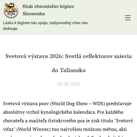
Klub chovateľov bíglov
Slovenska
Láska k bíglom nás spája, zodpovedný chov nás
definuje.
Svetová výstava 2026: Svetlá reflektorov mieria
do Talianska
02.06.2026
Svetová výstava psov (World Dog Show – WDS) predstavuje
absolútny vrchol kynologického kalendára. Pre každého
chovateľa a majiteľa čistokrvného psa je zisk titulu "Svetový
víťaz" (World Winner) tou najvyššou možnou métou, akú