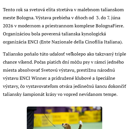
Tento rok sa svetová elita stretáva v malebnom talianskom
meste Bologna. Výstava prebieha v dňoch od 3. do 7. júna
2026 v modernom a priestrannom komplexe BolognaFiere.
Organizáciou bola poverená talianska kynologická
organizácia ENCI (Ente Nazionale della Cinofilia Italiana).
Taliansko poňalo túto udalosť veľkolepo ako takzvaný triple
chance víkend. Počas piatich dní môžu psy v rámci jedného
miesta absolvovať Svetovú výstavu, prestížnu národnú
výstavu ENCI Winner a pridružené klubové a špeciálne
výstavy, čo vystavovateľom otvára jedinečnú šancu dokončiť
taliansky šampionát krásy vo vopred nevídanom tempe.