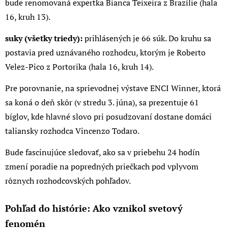
bude renomovaná expertka Bianca Teixeira z Brazílie (hala
16, kruh 13).
suky (všetky triedy):
prihlásených je 66 súk. Do kruhu sa
postavia pred uznávaného rozhodcu, ktorým je Roberto
Velez-Pico z Portorika (hala 16, kruh 14).
Pre porovnanie, na sprievodnej výstave ENCI Winner, ktorá
sa koná o deň skôr (v stredu 3. júna), sa prezentuje 61
bíglov, kde hlavné slovo pri posudzovaní dostane domáci
taliansky rozhodca Vincenzo Todaro.
Bude fascinujúce sledovať, ako sa v priebehu 24 hodín
zmení poradie na popredných priečkach pod vplyvom
rôznych rozhodcovských pohľadov.
Pohľad do histórie: Ako vznikol svetový
fenomén