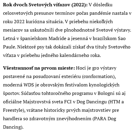
Rok dvoch Svetových víťazov (2022):
V dôsledku
celosvetových presunov termínov počas pandémie nastala v
roku 2022 kuriózna situácia. V priebehu niekoľkých
mesiacov sa uskutočnili dve plnohodnotné Svetové výstavy.
Letná v španielskom Madride a jesenná v brazílskom Sao
Paule. Niektoré psy tak dokázali získať dva tituly Svetového
víťaza v priebehu jedného kalendárneho roka.
Všestrannosť na prvom mieste:
Hoci je gro výstavy
postavené na posudzovaní exteriéru (conformation),
moderná WDS je obrovským festivalom kynologických
športov. Súčasťou tohtoročného programu v Bologni sú aj
oficiálne Majstrovstvá sveta FCI v Dog Dancingu (HTM a
Freestyle), vrátane historicky prvých majstrovstiev pre
handlera so zdravotným znevýhodnením (PARA Dog
Dancing).