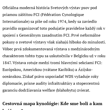
Oficiálna moderná história Svetových výstav psov pod
priamou záštitou FCI (Fédération Cynologique
Internationale) sa píše od roku 1974, kedy sa zaviedlo
pravidlo organizovať toto podujatie pravidelne každý rok v
spojení s Generálnym zasadnutím FCI. Prvé neformálne
pokusy o svetové výstavy však siahajú hlboko do minulosti.
Vôbec prvá zdokumentovaná výstava s medzinárodným
charakterom tohto typu sa uskutočnila v Belgicku už v roku
1847. Výstava rotuje medzi tromi hlavnými sekciami FCI:
Európskou, Americkou (vrátane Karibiku) a Ázijsko-
oceánskou. Získať právo usporiadať WDS vyžaduje roky
diplomacie, prísne audity infraštruktúry a stopercentnú
garanciu dodržiavania welfare (blahobytu) zvierat.
Cestovná mapa kynológie: Kde sme boli a kam