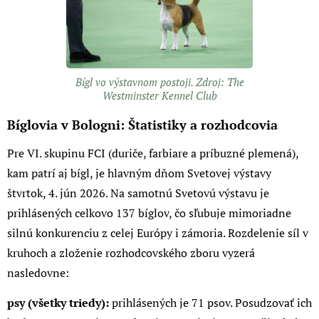
Bígl vo výstavnom postoji. Zdroj: The
Westminster Kennel Club
Bíglovia v Bologni: Štatistiky a rozhodcovia
Pre VI. skupinu FCI (duriče, farbiare a príbuzné plemená),
kam patrí aj bígl, je hlavným dňom Svetovej výstavy
štvrtok, 4. jún 2026. Na samotnú Svetovú výstavu je
prihlásených celkovo 137 bíglov, čo sľubuje mimoriadne
silnú konkurenciu z celej Európy i zámoria. Rozdelenie síl v
kruhoch a zloženie rozhodcovského zboru vyzerá
nasledovne:
psy (všetky triedy):
prihlásených je 71 psov. Posudzovať ich