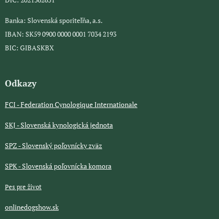
Banka: Slovenská sporiteľňa, a.s.
IBAN: SK59 0900 0000 0001 7034 2193
BIC: GIBASKBX
Odkazy
FCI - Federation Cynologique Internationale
SKJ - Slovenská kynologická jednota
SPZ - Slovenský poľovnícky zväz
SPK - Slovenská poľovnícka komora
Pes pre život
onlinedogshow.sk