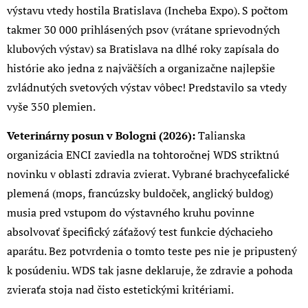
výstavu vtedy hostila Bratislava (Incheba Expo). S počtom
takmer 30 000 prihlásených psov (vrátane sprievodných
klubových výstav) sa Bratislava na dlhé roky zapísala do
histórie ako jedna z najväčších a organizačne najlepšie
zvládnutých svetových výstav vôbec! Predstavilo sa vtedy
vyše 350 plemien.
Veterinárny posun v Bologni (2026):
Talianska
organizácia ENCI zaviedla na tohtoročnej WDS striktnú
novinku v oblasti zdravia zvierat. Vybrané brachycefalické
plemená (mops, francúzsky buldoček, anglický buldog)
musia pred vstupom do výstavného kruhu povinne
absolvovať špecifický záťažový test funkcie dýchacieho
aparátu. Bez potvrdenia o tomto teste pes nie je pripustený
k posúdeniu. WDS tak jasne deklaruje, že zdravie a pohoda
zvieraťa stoja nad čisto estetickými kritériami.