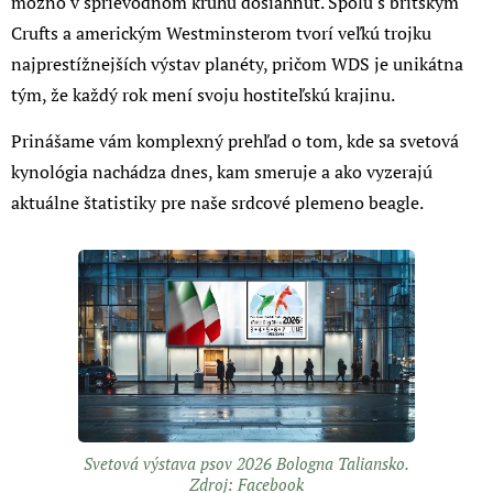
možno v sprievodnom kruhu dosiahnuť. Spolu s britským
Crufts a americkým Westminsterom tvorí veľkú trojku
najprestížnejších výstav planéty, pričom WDS je unikátna
tým, že každý rok mení svoju hostiteľskú krajinu.
Prinášame vám komplexný prehľad o tom, kde sa svetová
kynológia nachádza dnes, kam smeruje a ako vyzerajú
aktuálne štatistiky pre naše srdcové plemeno beagle.
Svetová výstava psov 2026 Bologna Taliansko.
Zdroj: Facebook