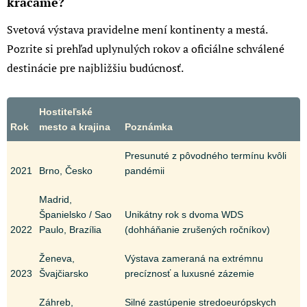
kráčame?
Svetová výstava pravidelne mení kontinenty a mestá.
Pozrite si prehľad uplynulých rokov a oficiálne schválené
destinácie pre najbližšiu budúcnosť.
Hostiteľské
Rok
mesto a krajina
Poznámka
Presunuté z pôvodného termínu kvôli
2021
Brno, Česko
pandémii
Madrid,
Španielsko / Sao
Unikátny rok s dvoma WDS
2022
Paulo, Brazília
(dohháňanie zrušených ročníkov)
Ženeva,
Výstava zameraná na extrémnu
2023
Švajčiarsko
precíznosť a luxusné zázemie
Záhreb,
Silné zastúpenie stredoeurópskych