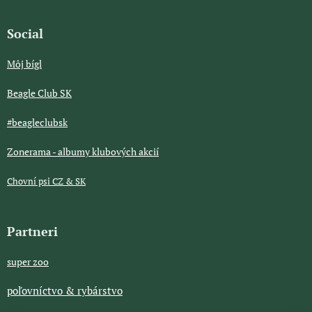
Social
Môj bígl
Beagle Club SK
#beagleclubsk
Zonerama - albumy klubových akcií
Chovní psi CZ & SK
Partneri
super zoo
poľovníctvo & rybárstvo