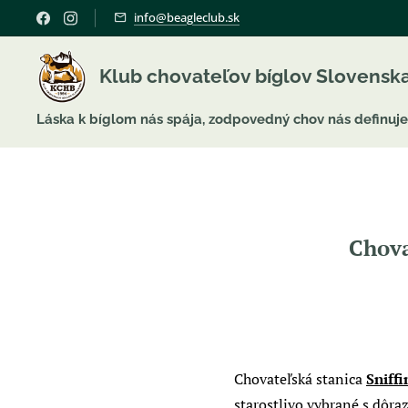
info@beagleclub.sk
Klub chovateľov bíglov Slovensk
Láska k bíglom nás spája, zodpovedný chov nás definuje
Chova
Chovateľská stanica
Sniff
starostlivo vybrané s dôraz