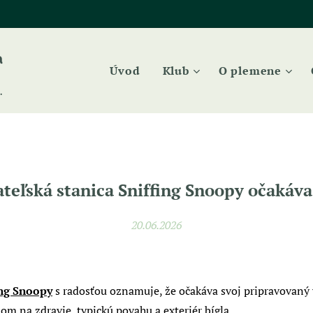
a
Úvod
Klub
O plemene
.
teľská stanica Sniffing Snoopy očakáva
20.06.2026
ing Snoopy
s radosťou oznamuje, že očakáva svoj pripravovaný 
om na zdravie, typickú povahu a exteriér bígla.