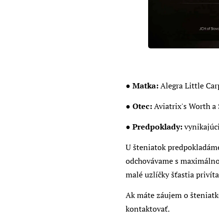
● Matka:
Alegra Little Ca
● Otec:
Aviatrix's Worth a 
● Predpoklady:
vynikajúci
U šteniatok predpokladáme 
odchovávame s maximálnou 
malé uzlíčky šťastia priví
Ak máte záujem o šteniatko
kontaktovať.