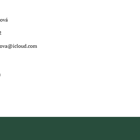
cová
2
cova@icloud.com