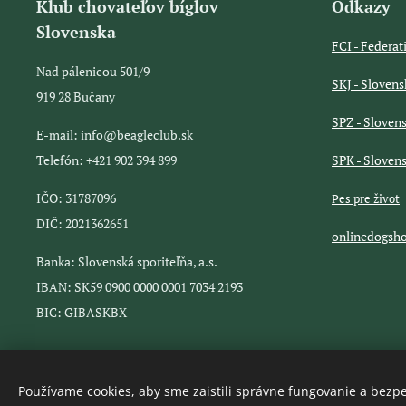
Klub chovateľov bíglov
Odkazy
Slovenska
FCI - Federat
Nad pálenicou 501/9
SKJ - Sloven
919 28 Bučany
SPZ - Sloven
E-mail: info@beagleclub.sk
Telefón: +421 902 394 899
SPK - Sloven
IČO: 31787096
Pes pre život
DIČ: 2021362651
onlinedogsh
Banka: Slovenská sporiteľňa, a.s.
IBAN: SK59 0900 0000 0001 7034 2193
BIC: GIBASKBX
Používame cookies, aby sme zaistili správne fungovanie a bezp