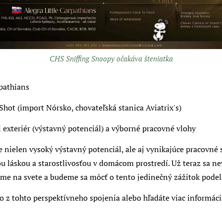
CHS Sniffing Snoopy očakáva šteniatka
rpathians
Shot (import Nórsko, chovateľská stanica Aviatrix's)
 exteriér (výstavný potenciál) a výborné pracovné vlohy
nielen vysoký výstavný potenciál, ale aj vynikajúce pracovné 
láskou a starostlivosťou v domácom prostredí. Už teraz sa ne
tame na svete a budeme sa môcť o tento jedinečný zážitok podeli
 z tohto perspektívneho spojenia alebo hľadáte viac informáci