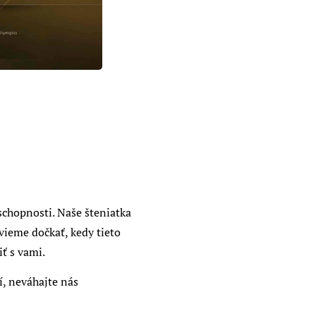
schopnosti. Naše šteniatka
vieme dočkať, kedy tieto
ť s vami.
í, neváhajte nás