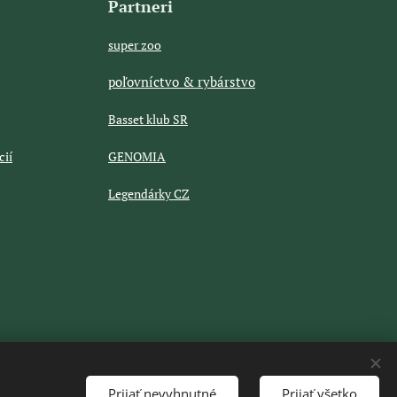
Partneri
super zoo
poľovníctvo & rybárstvo
Basset klub SR
cií
GENOMIA
Legendárky CZ
Prijať nevyhnutné
Prijať všetko