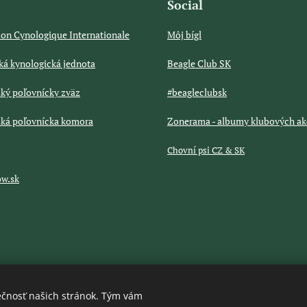
Social
ion Cynologique Internationale
Môj bígl
ská kynologická jednota
Beagle Club SK
ský poľovnícky zväz
#beagleclubsk
ská poľovnícka komora
Zonerama - albumy klubových ak
Chovní psi CZ & SK
ow.sk
ečnosť našich stránok. Tým vám