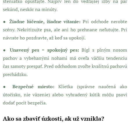
šteniatko opúšťajte. Najprv len do vedľajšej izby na pár
sekúnd, neskôr na minúty.
●
Žiadne lúčenie, žiadne vítanie:
Pri odchode nerobte
scény. Nekritizujte psa, ale ani ho prehnane neľutujte. Pri
návrate ho pozdravte, až keď sa upokojí.
● Unavený pes = spokojný pes:
Bígl s plným nosom
pachov a vybehanými nohami má oveľa väčšiu tendenciu
čas samoty prespať. Pred odchodom zvoľte kvalitnú pachovú
prechádzku.
● Bezpečné miesto:
Klietka (správne naučená ako
útočisko, nie väzenie) alebo vyhradený kútik môžu psovi
dodať pocit bezpečia.
Ako sa zbaviť úzkosti, ak už vznikla?