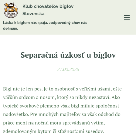
Klub chovateľov bíglov
Slovenska
Láska k bíglom nás spája, zodpovedný chov nás
definuje.
Separačná úzkosť u bíglov
21.02.2026
Bígl nie je len pes. Je to osobnosť s veľkými ušami, ešte
väčším srdcom a nosom, ktorý sa nikdy nezastaví. Ako
typické svorkové plemeno však bígl miluje spoločnosť
nadovšetko. Pre mnohých majiteľov sa však odchod do
práce mení na nočnú moru sprevádzanú vytím,
zdemolovaným bytom či sťažnosťami susedov.