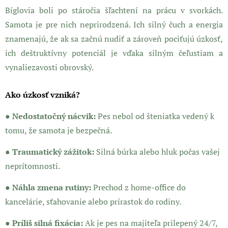
Bíglovia boli po stáročia šľachtení na prácu v svorkách.
Samota je pre nich neprirodzená. Ich silný čuch a energia
znamenajú, že ak sa začnú nudiť a zároveň pociťujú úzkosť,
ich deštruktívny potenciál je vďaka silným čeľustiam a
vynaliezavosti obrovský.
Ako úzkosť vzniká?
● Nedostatočný nácvik:
Pes nebol od šteniatka vedený k
tomu, že samota je bezpečná.
● Traumatický zážitok:
Silná búrka alebo hluk počas vašej
neprítomnosti.
● Náhla zmena rutiny:
Prechod z home-office do
kancelárie, sťahovanie alebo prírastok do rodiny.
● Príliš silná fixácia:
Ak je pes na majiteľa prilepený 24/7,