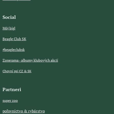
Social
Môj bígl
Beagle Club SK
#beagleclubsk
Zonerama - albumy klubových akcií
Chovní psi CZ & SK
Partneri
super zoo
poľovníctvo & rybárstvo