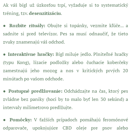
Ak váš bígl už úzkosťou trpí, vyžaduje si to systematický
tréning, tzv.
desenzitizáciu
.
● Rozbite rituály:
Obujte si topánky, vezmite kľúče... a
sadnite si pred televízor. Pes sa musí odnaučiť, že tieto
zvuky znamenajú váš odchod.
● Interaktívne hračky:
Bígl miluje jedlo. Plniteľné hračky
(typu Kong), lízacie podložky alebo čuchacie koberčeky
zamestnajú jeho mozog a nos v kritických prvých 20
minútach po vašom odchode.
● Postupné predlžovanie:
Odchádzajte na čas, ktorý pes
zvládne bez paniky (hoci by to malo byť len 30 sekúnd) a
intervaly milimetrovo predlžujte.
● Pomôcky:
V ťažších prípadoch pomáhajú feromónové
odparovače, upokojujúce CBD oleje pre psov alebo