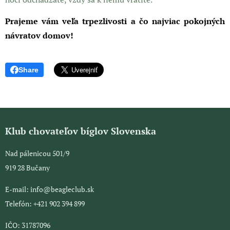
Prajeme vám veľa trpezlivosti a čo najviac pokojných
návratov domov!
Share
Klub chovateľov bíglov Slovenska
Nad pálenicou 501/9
919 28 Bučany
E-mail: info@beagleclub.sk
Telefón: +421 902 394 899
IČO: 31787096