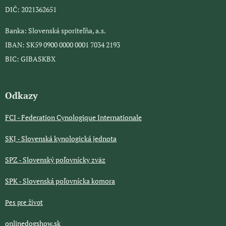
DIČ: 2021362651
Banka: Slovenská sporiteľňa, a.s.
IBAN: SK59 0900 0000 0001 7034 2193
BIC: GIBASKBX
Odkazy
FCI - Federation Cynologique Internationale
SKJ - Slovenská kynologická jednota
SPZ - Slovenský poľovnícky zväz
SPK - Slovenská poľovnícka komora
Pes pre život
onlinedogshow.sk