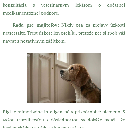
konzultácia s veterinárnym lekárom o dočasnej
medikamentóznej podpore.
⚠️ Rada pre majiteľov:
Nikdy psa za prejavy úzkosti
netrestajte. Trest úzkosť len prehĺbi, pretože pes si spojí váš
návrat s negatívnym zážitkom.
Bígl je mimoriadne inteligentné a prispôsobivé plemeno. S
vašou trpezlivosťou a dôslednosťou sa dokáže naučiť, že
hoci odchádzate, vždy sa k nemu vrátite.