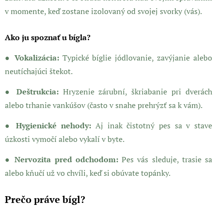
v momente, keď zostane izolovaný od svojej svorky (vás).
Ako ju spoznať u bígla?
● Vokalizácia:
Typické bíglie jódlovanie, zavýjanie alebo
neutíchajúci štekot.
● Deštrukcia:
Hryzenie zárubní, škriabanie pri dverách
alebo trhanie vankúšov (často v snahe prehrýzť sa k vám).
● Hygienické nehody:
Aj inak čistotný pes sa v stave
úzkosti vymočí alebo vykalí v byte.
● Nervozita pred odchodom:
Pes vás sleduje, trasie sa
alebo kňučí už vo chvíli, keď si obúvate topánky.
Prečo práve bígl?