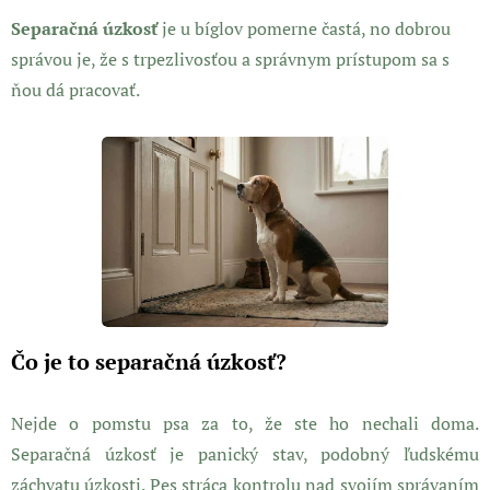
Separačná úzkosť
je u bíglov pomerne častá, no dobrou
správou je, že s trpezlivosťou a správnym prístupom sa s
ňou dá pracovať.
Čo je to separačná úzkosť?
Nejde o pomstu psa za to, že ste ho nechali doma.
Separačná úzkosť je panický stav, podobný ľudskému
záchvatu úzkosti. Pes stráca kontrolu nad svojím správaním