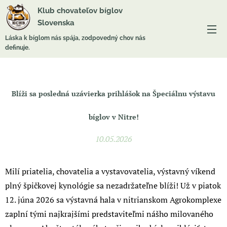
Klub chovateľov bíglov
Slovenska
Láska k bíglom nás spája, zodpovedný chov nás
definuje.
Blíži sa posledná uzávierka prihlášok na Špeciálnu výstavu
bíglov v Nitre!
10.05.2026
Milí priatelia, chovatelia a vystavovatelia, výstavný víkend
plný špičkovej kynológie sa nezadržateľne blíži! Už v piatok
12. júna 2026 sa výstavná hala v nitrianskom Agrokomplexe
zaplní tými najkrajšími predstaviteľmi nášho milovaného