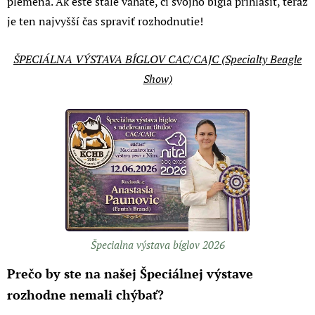
plemena. Ak ešte stále váhate, či svojho bígla prihlásiť, teraz
je ten najvyšší čas spraviť rozhodnutie!
ŠPECIÁLNA VÝSTAVA BÍGLOV CAC/CAJC (Specialty Beagle
Show)
Špecialna výstava bíglov 2026
Prečo by ste na našej Špeciálnej výstave
rozhodne nemali chýbať?