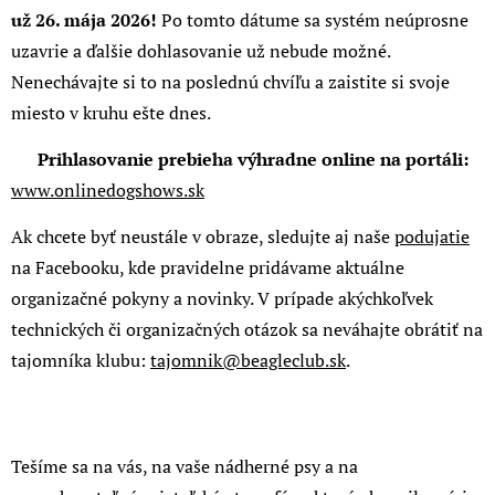
už 26. mája 2026!
Po tomto dátume sa systém neúprosne
uzavrie a ďalšie dohlasovanie už nebude možné.
Nenechávajte si to na poslednú chvíľu a zaistite si svoje
miesto v kruhu ešte dnes.
👉
Prihlasovanie prebieha výhradne online na portáli:
www.onlinedogshows.sk
Ak chcete byť neustále v obraze, sledujte aj naše
podujatie
na Facebooku, kde pravidelne pridávame aktuálne
organizačné pokyny a novinky. V prípade akýchkoľvek
technických či organizačných otázok sa neváhajte obrátiť na
tajomníka klubu:
tajomnik@beagleclub.sk
.
Tešíme sa na vás, na vaše nádherné psy a na