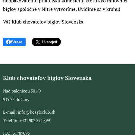
neopakovateľnú priateľskú atmosféru, ktorú ako milovníci
bíglov spoločne v Nitre vytvoríme. Uvidíme sa v kruhu! 🐾
Váš Klub chovateľov bíglov Slovenska
Share
Klub chovateľov bíglov Slovenska
Nad pálenicou 501/9
919 28 Bučany
E-mail: info@beagleclub.sk
Telefón: +421 902 394 899
IČO: 31787096