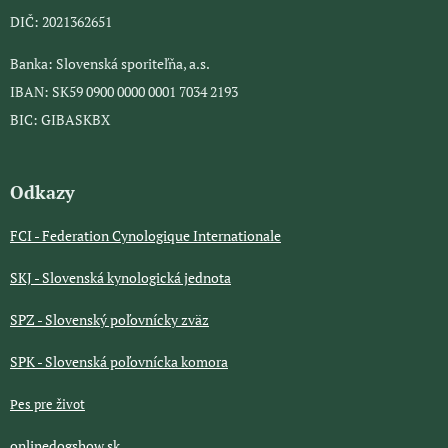
DIČ: 2021362651
Banka: Slovenská sporiteľňa, a.s.
IBAN: SK59 0900 0000 0001 7034 2193
BIC: GIBASKBX
Odkazy
FCI - Federation Cynologique Internationale
SKJ - Slovenská kynologická jednota
SPZ - Slovenský poľovnícky zväz
SPK - Slovenská poľovnícka komora
Pes pre život
onlinedogshow.sk