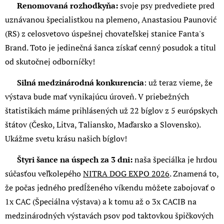
🏆
Renomovaná rozhodkyňa:
svoje psy predvediete pred
uznávanou špecialistkou na plemeno, Anastasiou Paunović
(RS) z celosvetovo úspešnej chovateľskej stanice Fanta's
Brand. Toto je jedinečná šanca získať cenný posudok a titul
od skutočnej odborníčky!
🌍
Silná medzinárodná konkurencia
: už teraz vieme, že
výstava bude mať vynikajúcu úroveň. V priebežných
štatistikách máme prihlásených už 22 bíglov z 5 európskych
štátov (Česko, Litva, Taliansko, Maďarsko a Slovensko).
Ukážme svetu krásu našich bíglov!
💥
Štyri šance na úspech za 3 dni:
naša špeciálka je hrdou
súčasťou veľkolepého
NITRA DOG EXPO 2026
. Znamená to,
že počas jedného predĺženého víkendu môžete zabojovať o
1x CAC (Špeciálna výstava) a k tomu až o 3x CACIB na
medzinárodných výstavách psov pod taktovkou špičkových