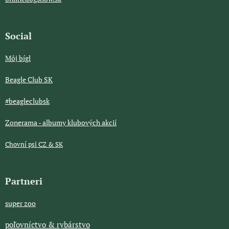
Social
Môj bígl
Beagle Club SK
#beagleclubsk
Zonerama - albumy klubových akcií
Chovní psi CZ & SK
Partneri
super zoo
poľovníctvo & rybárstvo