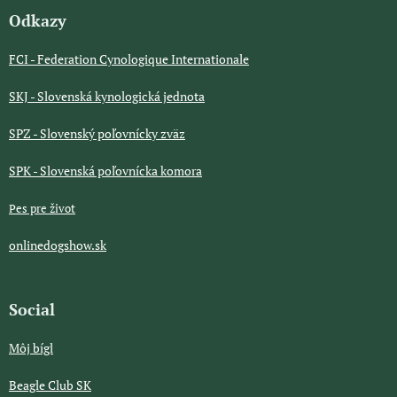
Odkazy
FCI - Federation Cynologique Internationale
SKJ - Slovenská kynologická jednota
SPZ - Slovenský poľovnícky zväz
SPK - Slovenská poľovnícka komora
Pes pre život
onlinedogshow.sk
Social
Môj bígl
Beagle Club SK