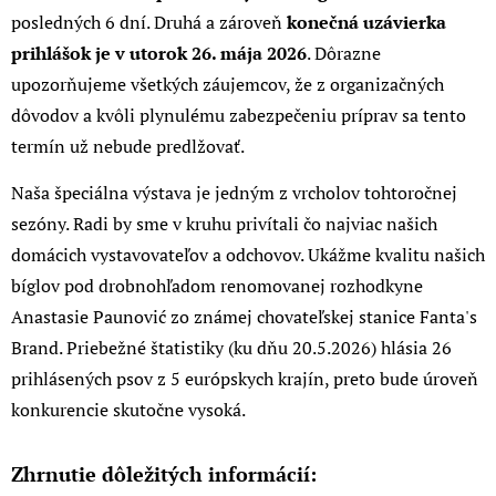
posledných 6 dní. Druhá a zároveň
konečná uzávierka
prihlášok je v utorok 26. mája 2026
. Dôrazne
upozorňujeme všetkých záujemcov, že z organizačných
dôvodov a kvôli plynulému zabezpečeniu príprav sa tento
termín už nebude predlžovať.
Naša špeciálna výstava je jedným z vrcholov tohtoročnej
sezóny. Radi by sme v kruhu privítali čo najviac našich
domácich vystavovateľov a odchovov. Ukážme kvalitu našich
bíglov pod drobnohľadom renomovanej rozhodkyne
Anastasie Paunović zo známej chovateľskej stanice Fanta's
Brand. Priebežné štatistiky (ku dňu 20.5.2026) hlásia 26
prihlásených psov z 5 európskych krajín, preto bude úroveň
konkurencie skutočne vysoká.
Zhrnutie dôležitých informácií: