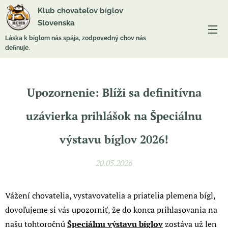
Klub chovateľov bíglov
Slovenska
Láska k bíglom nás spája, zodpovedný chov nás
definuje.
Upozornenie: Blíži sa definitívna
uzávierka prihlášok na Špeciálnu
výstavu bíglov 2026!
20.05.2026
Vážení chovatelia, vystavovatelia a priatelia plemena bígl,
dovoľujeme si vás upozorniť, že do konca prihlasovania na
našu tohtoročnú
Špeciálnu výstavu bíglov
zostáva už len