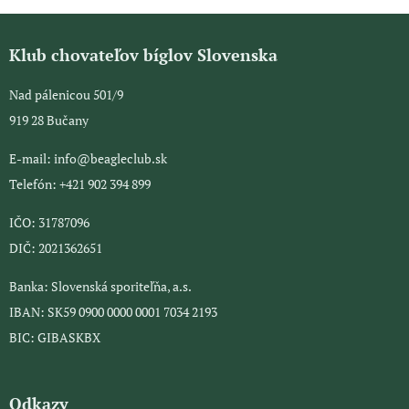
Klub chovateľov bíglov Slovenska
Nad pálenicou 501/9
919 28 Bučany
E-mail: info@beagleclub.sk
Telefón: +421 902 394 899
IČO: 31787096
DIČ: 2021362651
Banka: Slovenská sporiteľňa, a.s.
IBAN: SK59 0900 0000 0001 7034 2193
BIC: GIBASKBX
Odkazy