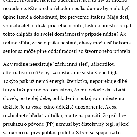
nebudeme. Ešte pred príchodom psíka domov by malo byť
úplne jasné a dohodnuté, kto prevezme štafetu. Majú deti,
vnúčatá alebo blízki priatelia ochotu, lásku a priestor prijať
tohto chlpáča do svojej domácnosti v prípade núdze? Ak
rodina sľúbi, že sa o psíka postará, obavy môžu ísť bokom a
senior sa môže plne oddať radosti zo štvornohého priateľa.
Ak v rodine neexistuje "záchranná sieť", ušľachtilou
alternatívou môže byť zaobstaranie si staršieho bígla.
Takýto psík už nemá energiu šteniatka, nepotrebuje dlhé
túry a túži presne po tom istom, čo mu dokáže dať starší
človek, po teplej deke, pohladení a pokojnom mieste na
dožitie. Je tu však jedno dôležité upozornenie. Ak sa
rozhodnete hľadať v útulku, majte na pamäti, že psík bez
preukazu o pôvode (PP) nemusí byť čistokrvný bígl, aj keď
sa naňho na prvý pohľad podobá. S tým sa spája riziko