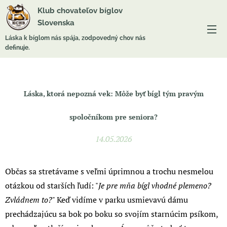
Klub chovateľov bíglov
Slovenska
Láska k bíglom nás spája, zodpovedný chov nás
definuje.
Láska, ktorá nepozná vek: Môže byť bígl tým pravým
spoločníkom pre seniora?
14.05.2026
Občas sa stretávame s veľmi úprimnou a trochu nesmelou
otázkou od starších ľudí: "
Je pre mňa bígl vhodné plemeno?
Zvládnem to?
" Keď vidíme v parku usmievavú dámu
prechádzajúcu sa bok po boku so svojím starnúcim psíkom,