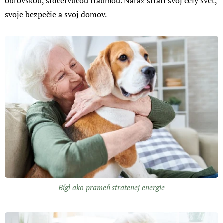
obrovskou, srdcervúcou traumou. Naraz stratí svoj celý svet,
svoje bezpečie a svoj domov.
Bígl ako prameň stratenej energie