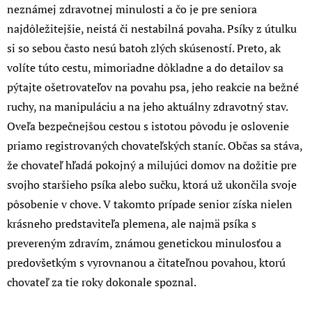
neznámej zdravotnej minulosti a čo je pre seniora
najdôležitejšie, neistá či nestabilná povaha. Psíky z útulku
si so sebou často nesú batoh zlých skúseností. Preto, ak
volíte túto cestu, mimoriadne dôkladne a do detailov sa
pýtajte ošetrovateľov na povahu psa, jeho reakcie na bežné
ruchy, na manipuláciu a na jeho aktuálny zdravotný stav.
Oveľa bezpečnejšou cestou s istotou pôvodu je oslovenie
priamo registrovaných chovateľských staníc. Občas sa stáva,
že chovateľ hľadá pokojný a milujúci domov na dožitie pre
svojho staršieho psíka alebo sučku, ktorá už ukončila svoje
pôsobenie v chove. V takomto prípade senior získa nielen
krásneho predstaviteľa plemena, ale najmä psíka s
prevereným zdravím, známou genetickou minulosťou a
predovšetkým s vyrovnanou a čitateľnou povahou, ktorú
chovateľ za tie roky dokonale spoznal.