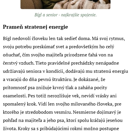
Bígl a senior - najkrajšie spojenie.
Prameň stratenej energie
Bígl nedovolí človeku len tak sedieť doma. Má svoj rytmus,
svoju potrebu preskúmať svet a predovšetkým ho celý
oňuchať, čím svojho majiteľa prirodzene ťahá von na
čerstvý vzduch. Tieto pravidelné prechádzky nenápadne
udržiavajú seniora v kondícii, dodávajú mu stratenú energiu
a vracajú do dňa pevnú štruktúru. Je dokázané, že
prítomnosť psa znižuje krvný tlak a zaháňa pocity
osamelosti. Pes totiž nerozlišuje vek, nevidí vrásky ani
spomalený krok. Vidí len svojho milovaného človeka, pre
ktorého je stredobodom vesmíru. Nesmierne dojímavý je
pohľad na majiteľa a jeho psa, ktorí spolu kráčajú jeseňou
života. Kroky sa s pribúdajúcimi rokmi možno postupne