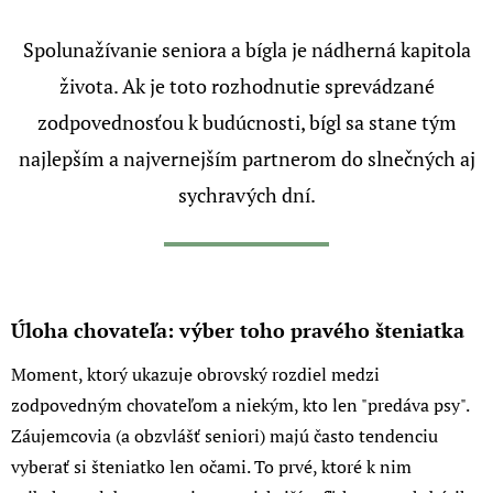
Spolunažívanie seniora a bígla je nádherná kapitola
života. Ak je toto rozhodnutie sprevádzané
zodpovednosťou k budúcnosti, bígl sa stane tým
najlepším a najvernejším partnerom do slnečných aj
sychravých dní.
Úloha chovateľa: výber toho pravého šteniatka
Moment, ktorý ukazuje obrovský rozdiel medzi
zodpovedným chovateľom a niekým, kto len "predáva psy".
Záujemcovia (a obzvlášť seniori) majú často tendenciu
vyberať si šteniatko len očami. To prvé, ktoré k nim