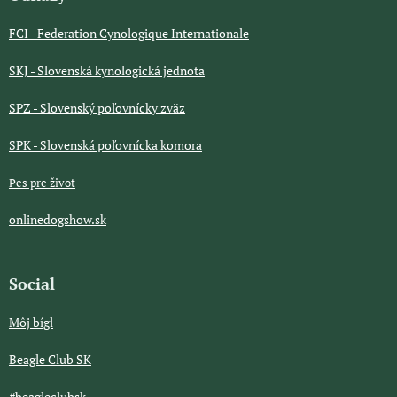
FCI - Federation Cynologique Internationale
SKJ - Slovenská kynologická jednota
SPZ - Slovenský poľovnícky zväz
SPK - Slovenská poľovnícka komora
Pes pre život
onlinedogshow.sk
Social
Môj bígl
Beagle Club SK
#beagleclubsk