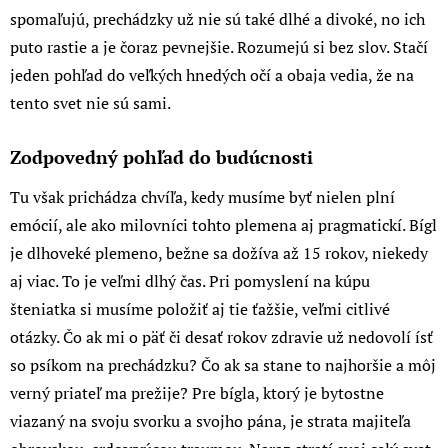
spomaľujú, prechádzky už nie sú také dlhé a divoké, no ich
puto rastie a je čoraz pevnejšie. Rozumejú si bez slov. Stačí
jeden pohľad do veľkých hnedých očí a obaja vedia, že na
tento svet nie sú sami.
Zodpovedný pohľad do budúcnosti
Tu však prichádza chvíľa, kedy musíme byť nielen plní
emócií, ale ako milovníci tohto plemena aj pragmatickí. Bígl
je dlhoveké plemeno, bežne sa dožíva až 15 rokov, niekedy
aj viac. To je veľmi dlhý čas. Pri pomyslení na kúpu
šteniatka si musíme položiť aj tie ťažšie, veľmi citlivé
otázky. Čo ak mi o päť či desať rokov zdravie už nedovolí ísť
so psíkom na prechádzku? Čo ak sa stane to najhoršie a môj
verný priateľ ma prežije? Pre bígla, ktorý je bytostne
viazaný na svoju svorku a svojho pána, je strata majiteľa