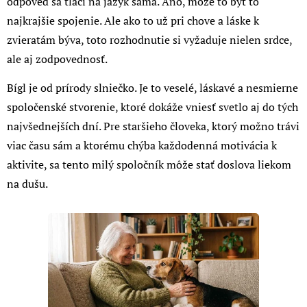
odpoveď sa tlačí na jazyk sama. Áno, môže to byť to
najkrajšie spojenie. Ale ako to už pri chove a láske k
zvieratám býva, toto rozhodnutie si vyžaduje nielen srdce,
ale aj zodpovednosť.
Bígl je od prírody slniečko. Je to veselé, láskavé a nesmierne
spoločenské stvorenie, ktoré dokáže vniesť svetlo aj do tých
najvšednejších dní. Pre staršieho človeka, ktorý možno trávi
viac času sám a ktorému chýba každodenná motivácia k
aktivite, sa tento milý spoločník môže stať doslova liekom
na dušu.