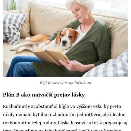
Bígl je skvelým spoločníkom
Plán B ako najväčší prejav lásky
Rozhodnutie zaobstarať si bígla vo vyššom veku by preto
nikdy nemalo byť iba rozhodnutím jednotlivca, ale ideálne
rozhodnutím celej rodiny. Láska k psovi sa totiž prejavuje aj
tým, že myslíme na jeho budúcnosť, keď tu my už možno