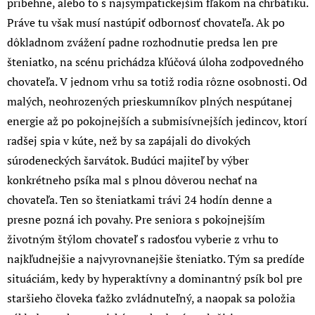
pribehne, alebo to s najsympatickejším fľakom na chrbátiku.
Práve tu však musí nastúpiť odbornosť chovateľa. Ak po
dôkladnom zvážení padne rozhodnutie predsa len pre
šteniatko, na scénu prichádza kľúčová úloha zodpovedného
chovateľa. V jednom vrhu sa totiž rodia rôzne osobnosti. Od
malých, neohrozených prieskumníkov plných nespútanej
energie až po pokojnejších a submisívnejších jedincov, ktorí
radšej spia v kúte, než by sa zapájali do divokých
súrodeneckých šarvátok. Budúci majiteľ by výber
konkrétneho psíka mal s plnou dôverou nechať na
chovateľa. Ten so šteniatkami trávi 24 hodín denne a
presne pozná ich povahy. Pre seniora s pokojnejším
životným štýlom chovateľ s radosťou vyberie z vrhu to
najkľudnejšie a najvyrovnanejšie šteniatko. Tým sa predíde
situáciám, kedy by hyperaktívny a dominantný psík bol pre
staršieho človeka ťažko zvládnuteľný, a naopak sa položia