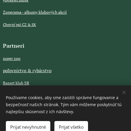
Zonerama - albumy klubových akcií
Chovní psi CZ & SK
Partneri
super zoo
poľovníctvo & rybárstvo
Basset klub SR
GENOMIA
Používame cookies, aby sme zaistili správne fungovanie a
bezpečnosť našich stránok. Tým vám môžeme poskytnúť tú
Legendárky CZ
najlepšiu skúsenosť z ich návštevy.
Prijať nevyhnutné
Prijať všetko